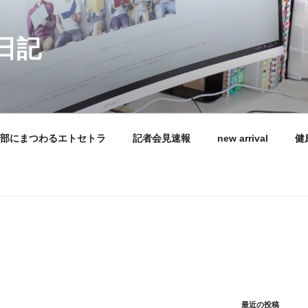
日記
部にまつわるエトセトラ
記者会見速報
new arrival
健
最近の投稿