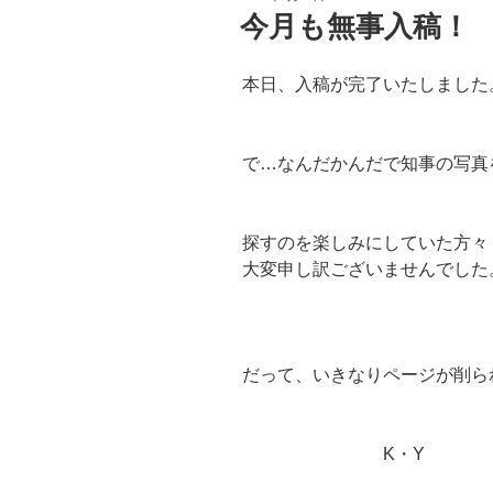
稿
今月も無事入稿！
日:
本日、入稿が完了いたしました
で…なんだかんだで知事の写真
探すのを楽しみにしていた方
大変申し訳ございませんでした
だって、いきなりページが削ら
K・Y