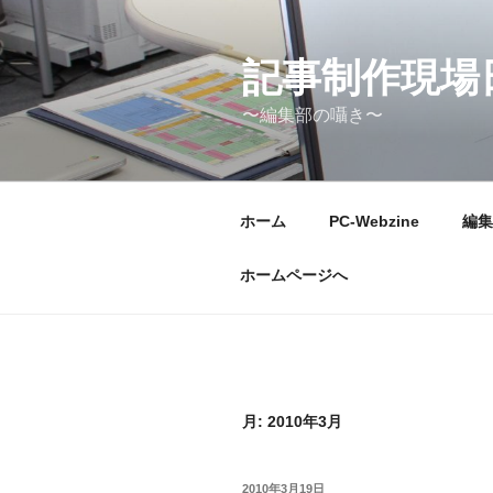
コ
ン
テ
記事制作現場
ン
〜編集部の囁き〜
ツ
へ
ス
キ
ホーム
PC-Webzine
編集
ッ
プ
ホームページへ
月:
2010年3月
投
2010年3月19日