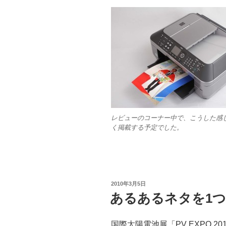
レビューのコーナー中で、こうした感
く掲載する予定でした。
投
2010年3月5日
稿
あるあるネタを1つ
日:
国際太陽電池展「PV EXPO 2