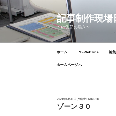
コ
ン
テ
記事制作現場
ン
〜編集部の囁き〜
ツ
へ
ス
キ
ホーム
PC-Webzine
編集
ッ
プ
ホームページへ
投
2021年5月31日
投稿者:
TAMD28
稿
ゾーン３０
日: