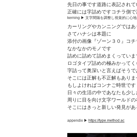
先日の事です道路に表記されて
正確には字詰めですコチラ側で
kerning ▶︎ 文字間隔を調整し視覚的
カーリングやカンニングではあ
さてハナシは本題に
添付の画像『ゾーン３０』コチ
なかなかのモノです
詰めに詰めて詰めまくっていま
ロゴタイプ詰めの極みかってく
字詰って奥深いと言えばそうで
そこには正解も不正解もありま
もしよければコンナご時世です
日々の生活の中であなたも少し
周りに目を向け文字ワールドの
そこにはきっと新しい発見があ
appendix ▶︎
https://type.method.ac