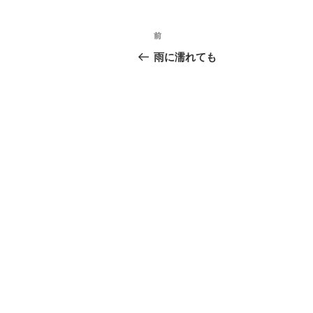
投
前
前
稿
の
雨に濡れても
投
ナ
稿
ビ
ゲ
ー
シ
ョ
ン