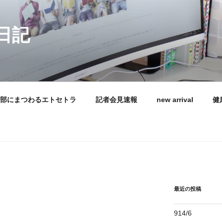
日記
部にまつわるエトセトラ
記者会見速報
new arrival
健
最近の投稿
914/6