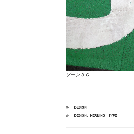
ゾーン３０
カ
DESIGN
テ
タ
DESIGN
、
KERNING
、
TYPE
ゴ
グ
リ
ー